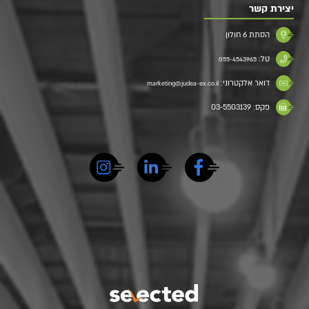
יצירת קשר
הסתת 6 חולון
טל:
055-4543965
דואר אלקטרוני:
marketing@judea-ex.co.il
פקס: 03-5503139