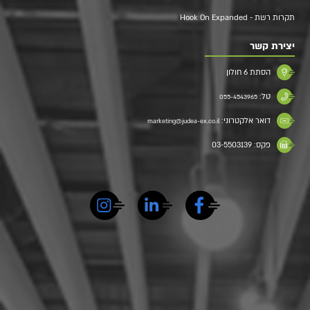
תקרות רשת - Hook On Expanded
יצירת קשר
הסתת 6 חולון
טל:
055-4543965
דואר אלקטרוני:
marketing@judea-ex.co.il
פקס: 03-5503139