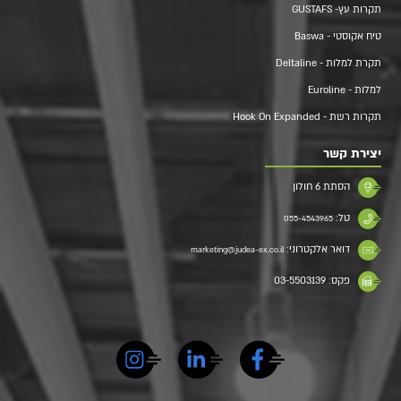
תקרות עץ- GUSTAFS
טיח אקוסטי - Baswa
תקרת למלות - Deltaline
למלות - Euroline
תקרות רשת - Hook On Expanded
יצירת קשר
הסתת 6 חולון
טל:
055-4543965
דואר אלקטרוני:
marketing@judea-ex.co.il
פקס: 03-5503139