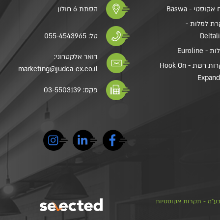
אקוסטי - Baswa
הסתת 6 חולון
ת למלות -
Deltal
טל:
055-4543965
- Euroline
דואר אלקטרוני:
תקרות רשת - Hook On
marketing@judea-ex.co.il
Expan
פקס: 03-5503139