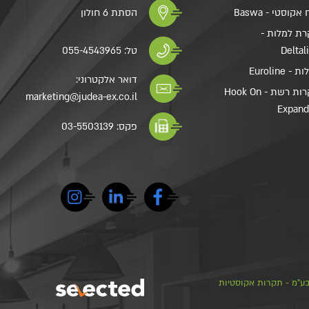
אקוסטי - Baswa
הסתת 6 חולון
ת למלות -
Deltal
טל:
055-4543965
- Euroline
דואר אלקטרוני:
תקרות רשת - Hook On
marketing@judea-ex.co.il
Expan
פקס: 03-5503139