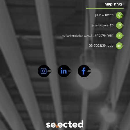
יצירת קשר
הסתת 6 חולון
טל:
055-4543965
דואר אלקטרוני:
marketing@judea-ex.co.il
פקס: 03-5503139