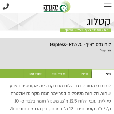
בית
/
לוח גבס רציף- Gapless- R12/25
קטלוג
בית
/
לוח גבס רציף- Gapless- R12/25
לוח גבס רציף- Gapless- R12/25
חור עגול
כללי:
מידות:
פרופיל נושא :
אקוסטיקה :
לוח גבס מחורר, בגב הלוח מודבקת גיזה אקוסטית בצבע
שחור. הלוחות מטופלים בפריימר הגנה מקרינה אולטרה
סגולית. עובי הלוח 12.5 מ"מ. משקל חומר בלבד כ- 10
ק"ג/מ"ר. קוטר חירור 12 מ"מ מרחק בין מרכזי החורים 25