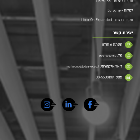
תקרת למלות - Deltaline
למלות - Euroline
תקרות רשת - Hook On Expanded
יצירת קשר
הסתת 6 חולון
טל:
055-4543965
דואר אלקטרוני:
marketing@judea-ex.co.il
פקס: 03-5503139