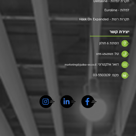
תקרת למלות - Deltaline
למלות - Euroline
תקרות רשת - Hook On Expanded
יצירת קשר
הסתת 6 חולון
טל:
055-4543965
דואר אלקטרוני:
marketing@judea-ex.co.il
פקס: 03-5503139