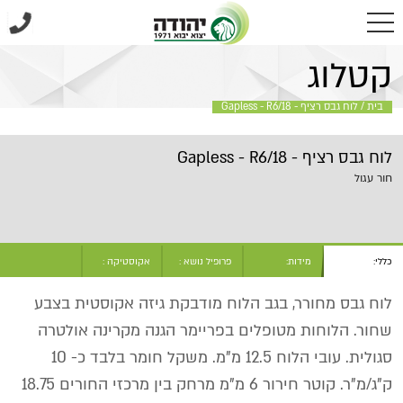
בית
/
לוח גבס רציף - Gapless - R6/18
קטלוג
בית
/
לוח גבס רציף - Gapless - R6/18
לוח גבס רציף - Gapless - R6/18
חור עגול
כללי:
מידות:
פרופיל נושא :
אקוסטיקה :
לוח גבס מחורר, בגב הלוח מודבקת גיזה אקוסטית בצבע
שחור. הלוחות מטופלים בפריימר הגנה מקרינה אולטרה
סגולית. עובי הלוח 12.5 מ"מ. משקל חומר בלבד כ- 10
ק"ג/מ"ר. קוטר חירור 6 מ"מ מרחק בין מרכזי החורים 18.75