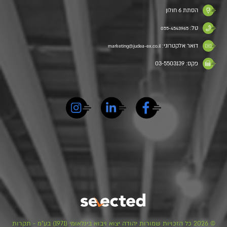
הסתת 6 חולון
טל:
055-4543965
דואר אלקטרוני:
marketing@judea-ex.co.il
פקס: 03-5503139
© 2026 כל הזכויות שמורות יהודה יצוא ויבוא בינלאומי (1971) בע"מ - תקרות