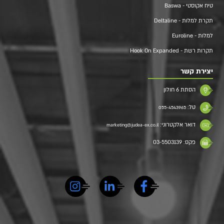
טיח אקוסטי - Baswa
תקרת למלות - Deltaline
למלות - Euroline
תקרות רשת - Hook On Expanded
יצירת קשר
הסתת 6 חולון
טל:
055-4543965
דואר אלקטרוני:
marketing@judea-ex.co.il
פקס: 03-5503139