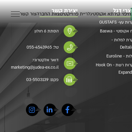
צרי דגל
יצירת קשר
חיפוי קיר
תא אקוסטי
גלריית פרוייקטים
צוות החברה
צור קשר
 עץ- GUSTAFS
אקוסטי - Baswa
הסתת 6 חולון
ת למלות -
Deltal
טל:
055-4543965
- Euroline
דואר אלקטרוני:
תקרות רשת - Hook On
marketing@judea-ex.co.il
Expan
פקס: 03-5503139