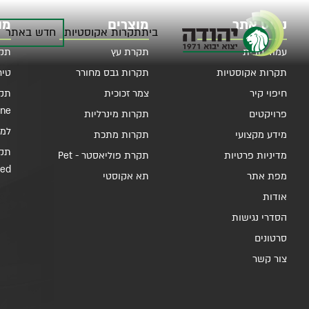
ניווט אתר
מוצרים
מו
בית
תקרות אקוסטיות
חדש באתר
עמוד הבית
תקרת עץ
תקרות
תקרות אקוסטיות
תקרות גבס מחורר
טיח 
חיפוי קיר
צמר זכוכית
תקר
ine
פרויקטים
תקרות מינרליות
למלות 
מידע מקצועי
תקרות מתכת
מדיניות פרטיות
תקרת פוליאסטר - Pet
ded
מפת אתר
תא אקוסטי
אודות
הסדרי נגישות
סרטונים
צור קשר