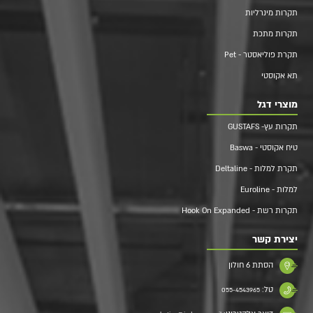
תקרות מינרליות
תקרות מתכת
תקרת פוליאסטר - Pet
תא אקוסטי
מוצרי דגל
תקרות עץ- GUSTAFS
טיח אקוסטי - Baswa
תקרת למלות - Deltaline
למלות - Euroline
תקרות רשת - Hook On Expanded
יצירת קשר
הסתת 6 חולון
טל:
055-4543965