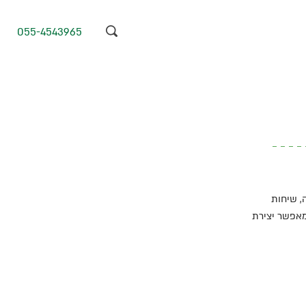
055-4543965
ה, שיחות
רטיות בתוך חללים פתוחים. התא האקוסטי מספק בידוד רעשים עד-28 dB, ומאפשר יצירת