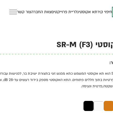
חיפוי קיר
תא אקוסטי
גלריית פרוייקטים
צוות החברה
צור קשר
SR-M (F3)
:
דגם SR-M (F3) הוא תא אקוסטי המשמש כתא מפגש זוגי בתצורת ישיבת בר, לפגישות עבוד
וידאו ושיחות פ
שקטה,פרטית ונעימה.