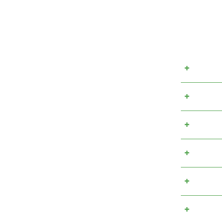
+
+
+
+
+
+