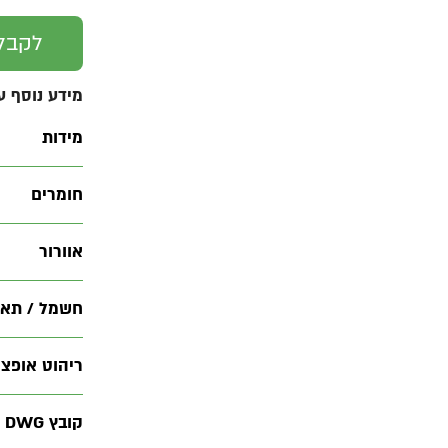
לקבל
מידע נוסף ע
מידות
חומרים
אוורור
חשמל / תאו
ריהוט אופציו
קובץ DWG