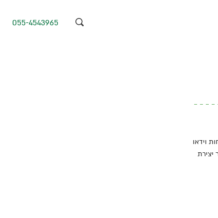
055-4543965
חות וידאו
מספק בידוד רעשים עד 28 dB ומאפשר יצירת