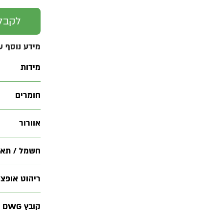
לקבל
מידע נוסף ע
מידות
חומרים
אוורור
חשמל / תאו
ריהוט אופציו
קובץ DWG