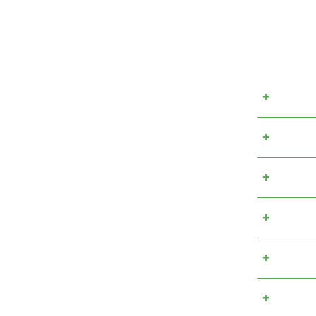
+
+
+
+
+
+