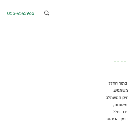
055-4543965
ת בתוך החלל
 עבור המשתמש.
דויק המשתלב
אוזנות,
יבה. חלל
זמן. הריהוט