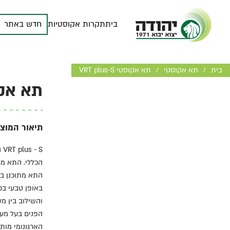
בית
תקרות אקוסטיות
חדש באתר
בית
תא אקוסטי
תא אקוסטי VRT plus-S
/
/
תא אקוסטי S
תיאור המוצר
S
התא מתוכנן בג
באופן טבעי בכ
והשילוב בין מש
הפנים בעל מער
הארגונומי מות