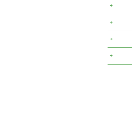
+
+
+
+