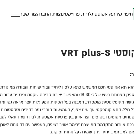
חיפוי קיר
תא אקוסטי
גלריית פרוייקטים
צוות החברה
צור קשר
VRT plus-
:
VRT plus -  הוא תא אקוסטי חכם המשמש כתא טלפון ליחיד עבור שיחות ועבודה ממוקד
הכללי. התא מספק הפחתת רעש של כ-30 dB ומאפשר יצירת סביבה שקטה ופרטית
ישה מינימליסטית מוקפדת, המבנה בעל הפינות המעוגלות יוצר מראה נקי ומ
ל חלל. התא קומפקטי אך אינו צפוף, באמצעות חומרי גמר בהירים וטקסטורות מ
טחים אטומים ושקופים יוצר איזון בין פרטיות אקוסטית לבין קשר ויזואלי לסב
כת אוורור מתקדמת המייצרת זרימת אוויר רציפה, מאפשר עבודה נוחה לאורך 
אם למשתמש יחיד ,תוך שמירה על נוחות ופוקוס.