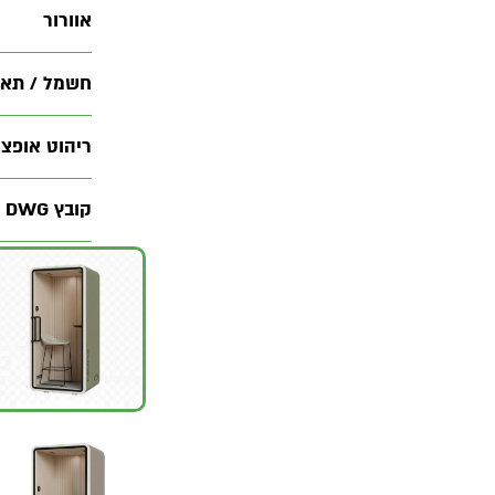
אוורור
חשמל / תאו
ריהוט אופציו
קובץ DWG