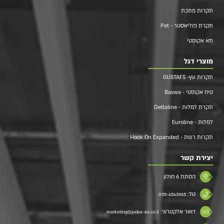
תקרות מתכת
תקרת פוליאסטר - Pet
תא אקוסטי
מוצרי דגל
תקרות עץ- GUSTAFS
טיח אקוסטי - Baswa
תקרת למלות - Deltaline
למלות - Euroline
תקרות רשת - Hook On Expanded
יצירת קשר
הסתת 6 חולון
טל:
055-4543965
דואר אלקטרוני:
marketing@judea-ex.co.il