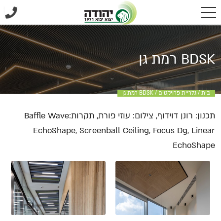
BDSK רמת גן
בית
/
גלריית פרויקטים
/
BDSK רמת גן
תכנון: רונן דוידוף, צילום: עוזי פורת, תקרות:Baffle Wave
EchoShape, Screenball Ceiling, Focus Dg, Linear
EchoShape