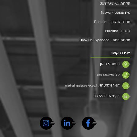
תקרות עץ- GUSTAFS
טיח אקוסטי - Baswa
תקרת למלות - Deltaline
למלות - Euroline
תקרות רשת - Hook On Expanded
יצירת קשר
הסתת 6 חולון
טל:
055-4543965
דואר אלקטרוני:
marketing@judea-ex.co.il
פקס: 03-5503139