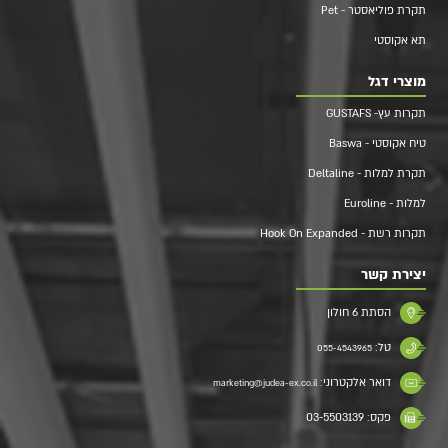
תקרת פוליאסטר - Pet
תא אקוסטי
מוצרי דגל
תקרות עץ- GUSTAFS
טיח אקוסטי - Baswa
תקרת למלות - Deltaline
למלות - Euroline
תקרות רשת - Hook On Expanded
יצירת קשר
הסתת 6 חולון
טל:
055-4543965
דואר אלקטרוני:
marketing@judea-ex.co.il
פקס: 03-5503139