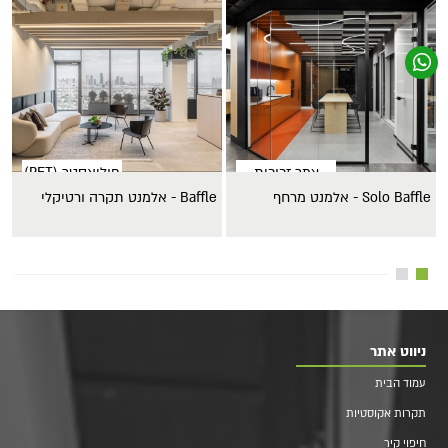
צמר זכוכית
פוליאסטר (PET)
Solo Baffle - אלמנט מרחף
Baffle - אלמנט תקרה ורטיקלי
 B
ניווט אתר
עמוד הבית
תקרות אקוסטיות
חיפוי קיר