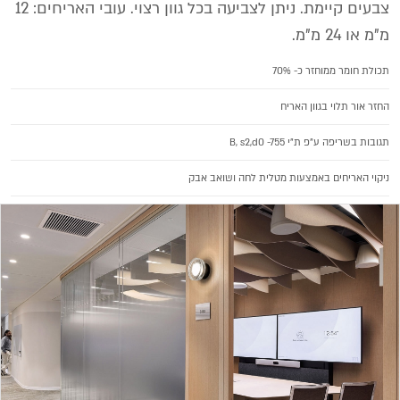
צבעים קיימת. ניתן לצביעה בכל גוון רצוי. עובי האריחים: 12
מ"מ או 24 מ"מ.
תכולת חומר ממוחזר כ- 70%
החזר אור תלוי בגוון האריח
תגובות בשריפה ע"פ ת"י B, s2,d0 -755
ניקוי האריחים באמצעות מטלית לחה ושואב אבק