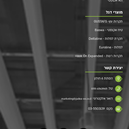
תא אקוסטי
מוצרי דגל
תקרות עץ- GUSTAFS
טיח אקוסטי - Baswa
תקרת למלות - Deltaline
למלות - Euroline
תקרות רשת - Hook On Expanded
יצירת קשר
הסתת 6 חולון
טל:
055-4543965
דואר אלקטרוני:
marketing@judea-ex.co.il
פקס: 03-5503139