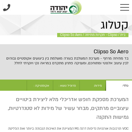
בית
/
Clipso - תקרות מתיחה
/
Clipso So Aero
קטלוג
בית
/
Clipso - תקרות מתיחה
/
Clipso So Aero
Clipso So Aero
בד מתיחה מרחף - מערכת המשלבת בצורה מושלמת בין ביצועים אקוסטיים גבוהים
לבין עיצוב אלגנטי ומתוחכם, ומעניקה פתרון מתקדם במראה נקי ויוקרתי לחלל.
כללי:
מידות:
פרופיל נושא :
אקוסטיקה :
המערכת מספקת חופש אדריכלי מלא ליצירת ביטויים
עיצוביים מרתקים, מבחר עשיר של מידות לא סטנדרטיות,
גמישות התקנה
VOC תרכובות אורגניות נדיפות דרגה M1 המציינת את האיכות הגבוהה ביותר ואת הפליטה