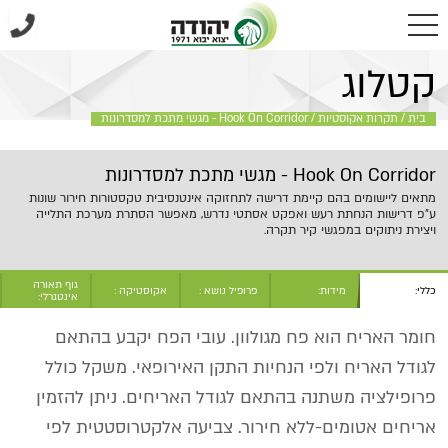
בית
/
תקרות אקוסטיות
/
Hook On Corridor - מגשי מתכת למסדרונות
קטלוג
בית
/
תקרות אקוסטיות
/
Hook On Corridor - מגשי מתכת למסדרונות
Hook On Corridor - מגשי מתכת למסדרונות
מתאים ליישומים בהם קיימת דרישה לתחזוקה אינטנסיבית טקסטורות חירור שונות
ע"פ דרישות הנחתת רעש ואפקט אסתטי נדרש, מאפשר הסתרת מערכת התלייה
ויצירת ניתוקים במפגשי קיר תקרה.
גוף תאורה
כללי:
מידות:
פרופיל נושא :
אקוסטיקה :
אינטגרלי:
חומר האריח הוא פח מגולוון. עובי הפח יקבע בהתאם
לגודל האריח ולפי הנחיות התקן האירופאי. משקל כולל
פרופילציה משתנה בהתאם לגודל האריחים. ניתן להזמין
אריחים אטומים-ללא חירור. צביעה אלקטרוסטטית לפי