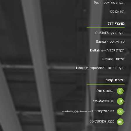
תקרת פוליאסטר - Pet
תא אקוסטי
מוצרי דגל
תקרות עץ- GUSTAFS
טיח אקוסטי - Baswa
תקרת למלות - Deltaline
למלות - Euroline
תקרות רשת - Hook On Expanded
יצירת קשר
הסתת 6 חולון
טל:
055-4543965
דואר אלקטרוני:
marketing@judea-ex.co.il
פקס: 03-5503139