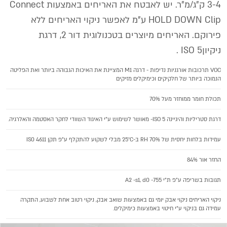
3-4 ק"ג/מ"ר. יש לאבטח את האריחים באמצעות Connect
HOLD DOWN Clip ע"מ לאפשר ניקוי האריחים ללא
פירוקם. האריחים מיוצרים בטכנולוגית דור 2, דרגת
ניקיוןISO 5 .
VOC תרכובות אורגניות נדיפות - דרגה M1 המציינת את האיכות הגבוהה ביותר ואת הפליטה
הנמוכה ביותר של חלקיקים וכימיקלים מזיקים
תכולת חומר ממוחזר מעל 70%
דרגת סטריליות והיגיינה ISO 5- מאושר לשימוש ע"י האיגוד השוודי לחקר האסטמה והאלרגיה.
עמידות בלחות יחסית של 70% RH ב-25°C מבלי לשקוע להתקלף ע"פ תקן 4611 IS0
החזר אור 84%
תגובות בשריפה ע"פ ת"י 755- A2 -s1, d0
ניקוי האריחים ניקוי אבק יומי גם באמצעות שואב אבק, ניקוי רטוב אחת לשבוע, התקרה
עמידה גם בניקוי ע"י חיטוי באמצעות כימיקלים.