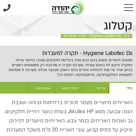
בית
/
Hygiene Labotec Ds - תקרה למעבדות
קטלוג
בית
/
Hygiene Labotec Ds - תקרה למעבדות
Hygiene Labotec Ds - תקרה למעבדות
מתאים לאזורים יבשים בהם קיים צורך בפליטת חלקיקים נמוכה בחיטוי אריחי
התקרה וניקיון לח באופן שגרתי. מערכת תקרה זו מורכבת רק ממנשאים ראשיים
בכיוון אחד על מנת להפחית אזורים בהם האבק מצטבר ונכלא. מערכת זו מומלצת
לתעשיות האלקטרוניקה, פרמצבטיקה, רפואה וכד'.
כללי:
מידות:
פרופיל נושא :
אקוסטיקה :
האריחים מיוצרים מצמר זכוכית בדחיסות גבוהה ושכבת
הגנה צבועה מסוג Akutex HP, בעלת כושר דחיית חלקיקים.
גב ושפות האריחים בגמר צבע. האריחים מיועדים לפירוק
וניקיון על בסיס קבוע, עובי האריח 20 מ"מ משקל המערכת