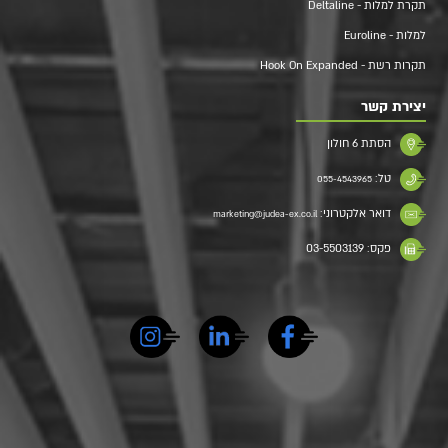
תקרת למלות - Deltaline
למלות - Euroline
תקרות רשת - Hook On Expanded
יצירת קשר
הסתת 6 חולון
טל:
055-4543965
דואר אלקטרוני:
marketing@judea-ex.co.il
פקס: 03-5503139