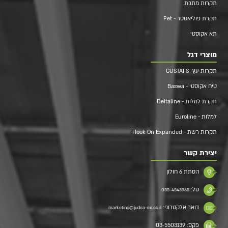
תקרות מתכת
תקרת פוליאסטר - Pet
תא אקוסטי
מוצרי דגל
תקרות עץ- GUSTAFS
טיח אקוסטי - Baswa
תקרת למלות - Deltaline
למלות - Euroline
תקרות רשת - Hook On Expanded
יצירת קשר
הסתת 6 חולון
טל:
055-4543965
דואר אלקטרוני:
marketing@judea-ex.co.il
פקס: 03-5503139