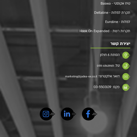
טיח אקוסטי - Baswa
תקרת למלות - Deltaline
למלות - Euroline
תקרות רשת - Hook On Expanded
יצירת קשר
הסתת 6 חולון
טל:
055-4543965
דואר אלקטרוני:
marketing@judea-ex.co.il
פקס: 03-5503139