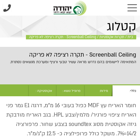
בית
/
תקרות אקוסטיות
/
Screenball Ceiling - תקרה רציפה לא פריקה
קטלוג
בית
/
תקרות אקוסטיות
/
Screenball Ceiling - תקרה רציפה לא פריקה
Screenball Ceiling - תקרה רציפה לא פריקה
המתאימה ליישומים בהם נדרש מראה עשיר טבעי ורציף ומערכת מנשאים נסתרת.
כללי:
מידות:
פרופיל נושא :
אקוסטיקה :
חומר האריח עץ MDF כפול בעובי 16 מ"מ, דרגה E1 גמר פני
האריח ציפוי פורניר/ מלמין/צבע HPL. בגב האריח מודבקת
גיזה אקוסטית מסוג soundtex בצבע שחור. פרפורציה
14/2=7%. משקל כולל פרופילציה כ- 12.5 ק"ג/מ"ר.