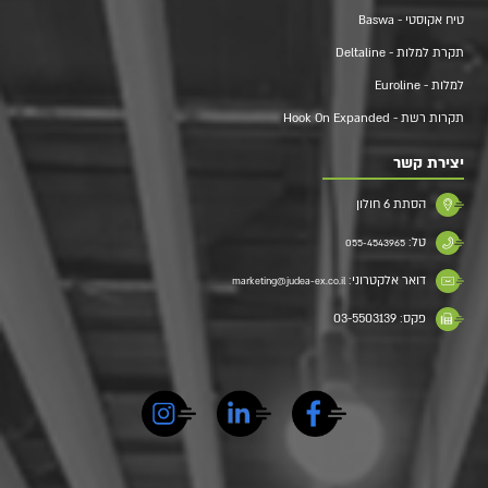
טיח אקוסטי - Baswa
תקרת למלות - Deltaline
למלות - Euroline
תקרות רשת - Hook On Expanded
יצירת קשר
הסתת 6 חולון
טל:
055-4543965
דואר אלקטרוני:
marketing@judea-ex.co.il
פקס: 03-5503139