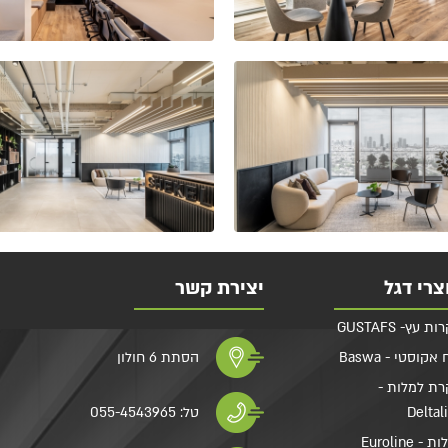
צרי דגל
יצירת קשר
 עץ- GUSTAFS
אקוסטי - Baswa
הסתת 6 חולון
ת למלות -
Deltal
טל:
055-4543965
- Euroline