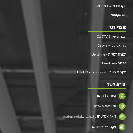
תקרת פוליאסטר - Pet
תא אקוסטי
מוצרי דגל
תקרות עץ- GUSTAFS
טיח אקוסטי - Baswa
תקרת למלות - Deltaline
למלות - Euroline
תקרות רשת - Hook On Expanded
יצירת קשר
הסתת 6 חולון
טל:
055-4543965
דואר אלקטרוני:
marketing@judea-ex.co.il
פקס: 03-5503139