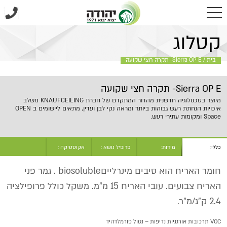
בית
/
Sierra OP E- תקרה חצי שקועה
קטלוג
בית
/
Sierra OP E- תקרה חצי שקועה
Sierra OP E- תקרה חצי שקועה
מיוצר בטכנולוגיה חדשנית מהדור המתקדם של חברת KNAUFCEILING משלב
איכויות הנחתת רעש גבוהות ביותר ומראה נקי לבן ועדין, מתאים ליישומים ב OPEN
Space ומקומות עתירי רעש.
כללי:
מידות:
פרופיל נושא :
אקוסטיקה :
חומר האריח הוא סיבים מינרלייםbiosoluble . גמר פני
האריח צבועים. עובי האריח 15 מ"מ. משקל כולל פרופילציה
2.4 ק"ג/מ"ר.
VOC תרכובות אורגניות נדיפות – נטול פורמלדהיד