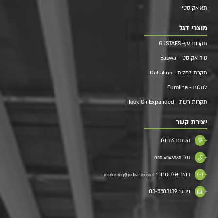
תא אקוסטי
מוצרי דגל
תקרות עץ- GUSTAFS
טיח אקוסטי - Baswa
תקרת למלות - Deltaline
למלות - Euroline
תקרות רשת - Hook On Expanded
יצירת קשר
הסתת 6 חולון
טל:
055-4543965
דואר אלקטרוני:
marketing@judea-ex.co.il
פקס: 03-5503139