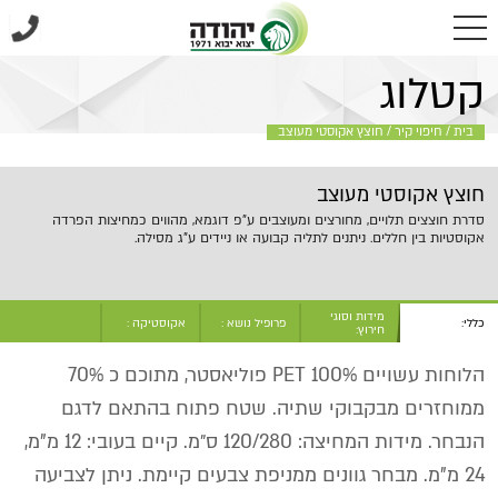
בית
/
חיפוי קיר
/
חוצץ אקוסטי מעוצב
קטלוג
בית
/
חיפוי קיר
/
חוצץ אקוסטי מעוצב
חוצץ אקוסטי מעוצב
סדרת חוצצים תלויים, מחורצים ומעוצבים ע"פ דוגמא, מהווים כמחיצות הפרדה
אקוסטיות בין חללים. ניתנים לתליה קבועה או ניידים ע"ג מסילה.
מידות וסוגי
כללי:
פרופיל נושא :
אקוסטיקה :
חירוץ:
הלוחות עשויים PET 100% פוליאסטר, מתוכם כ 70%
ממוחזרים מבקבוקי שתיה. שטח פתוח בהתאם לדגם
הנבחר. מידות המחיצה: 120/280 ס״מ. קיים בעובי: 12 מ"מ,
24 מ"מ. מבחר גוונים ממניפת צבעים קיימת. ניתן לצביעה