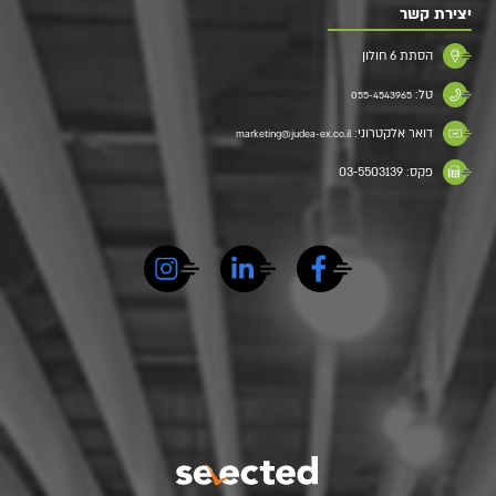
יצירת קשר
הסתת 6 חולון
טל:
055-4543965
דואר אלקטרוני:
marketing@judea-ex.co.il
פקס: 03-5503139