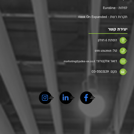
למלות - Euroline
תקרות רשת - Hook On Expanded
יצירת קשר
הסתת 6 חולון
טל:
055-4543965
דואר אלקטרוני:
marketing@judea-ex.co.il
פקס: 03-5503139