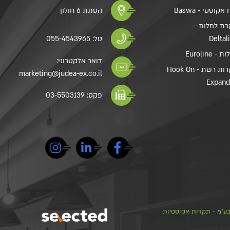
אקוסטי - Baswa
הסתת 6 חולון
ת למלות -
Deltal
טל:
055-4543965
- Euroline
דואר אלקטרוני:
תקרות רשת - Hook On
marketing@judea-ex.co.il
Expan
פקס: 03-5503139