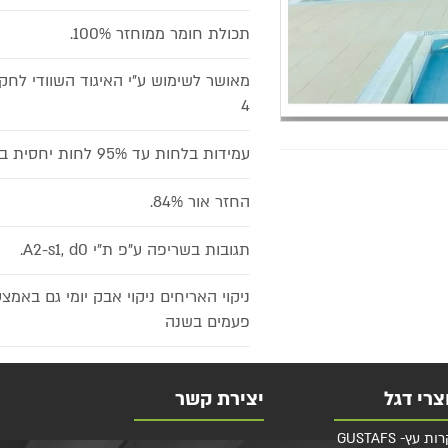
תכולת חומר ממוחזר 100%.
4
עמידות בלחות עד 95% לחות יחסית בטמפרטורה של 30°C מבלי לשקוע ולהתקלף ע"פ תקן ISO 4611.
החזר אור 84%.
תגובות בשריפה ע"פ ת"י A2-s1, d0.
פעמים בשנה
צרי דגל
יצירת קשר
 עץ- GUSTAFS