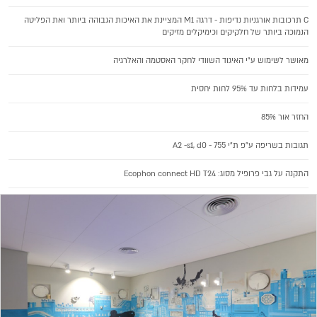
C תרכובות אורגניות נדיפות - דרגה M1 המציינת את האיכות הגבוהה ביותר ואת הפליטה
הנמוכה ביותר של חלקיקים וכימיקלים מזיקים
מאושר לשימוש ע"י האיגוד השוודי לחקר האסטמה והאלרגיה
עמידות בלחות עד 95% לחות יחסית
החזר אור 85%
תגובות בשריפה ע"פ ת"י 755 - A2 -s1, d0
התקנה על גבי פרופיל מסוג: Ecophon connect HD T24