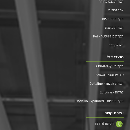
תקרות גבס מחורר
צמר זכוכית
תקרות מינרליות
תקרות מתכת
תקרת פוליאסטר - Pet
תא אקוסטי
מוצרי דגל
תקרות עץ- GUSTAFS
טיח אקוסטי - Baswa
תקרת למלות - Deltaline
למלות - Euroline
תקרות רשת - Hook On Expanded
יצירת קשר
הסתת 6 חולון