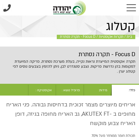
בית
/
תקרות אקוסטיות
/
Focus D - תקרה נסתרת
קטלוג
בית
/
תקרות אקוסטיות
/
Focus D - תקרה נסתרת
Focus D - תקרה נסתרת
תקרה אקוסטית המייצרת נראות נקייה, בעלת מערכת נסתרת, פריקה המיועדת
למקומות בהן נדרשת פריקות. נצבע סטנדרט לבן, ניתן להזמין בצבעים נוסים לפי
קטלוג יצרן .
כללי:
מידות:
פרופיל נושא :
אקוסטיקה :
אריחים מיוצרים מצמר זכוכית בדחיסות גבוהה. פני האריח
מחופים ב -AKUTEX FT, גב האריח מחופה בגיזה, דופן
האריח צבוע מוקשח
תכולת חומר ממוחזר מעל 70%