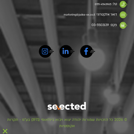
טל:
055-4543965
דואר אלקטרוני:
marketing@judea-ex.co.il
פקס: 03-5503139
© 2026 כל הזכויות שמורות יהודה יצוא ויבוא בינלאומי (1971) בע"מ - תקרות
אקוסטיות