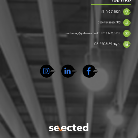
יצירת קשר
הסתת 6 חולון
טל:
055-4543965
דואר אלקטרוני:
marketing@judea-ex.co.il
פקס: 03-5503139