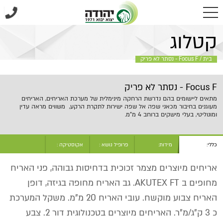
בית
/
Focus F - נסתר לא פריק
קטלוג
בית
/
Focus F - נסתר לא פריק
Focus F - נסתר לא פריק
מתאים ליישומים בהם נדרשת הרחקה מינימלית של מערכת האריחים, האריחים
מעוגנים בחיבור מכאני שפה אל שפה ישירות לתקרת הרקע, משווים מראה עדין
ומונוליטי, בעלי מישקים ברוחב 4 מ"מ.
כללי:
מידות:
פרופיל נושא :
אקוסטיקה :
אריחים מיוצרים מצמר זכוכית בדחיסות גבוהה, פני האריח
מחופים ב AKUTEX FT. גב האריח מחופה בגיזה, דופן
האריח צבוע מוקשח. עובי האריח 20 מ"מ. משקל המערכת
כ 3 ק"ג/מ"ר. האריחים מיוצרים בטכנולוגית דור 2. צבע