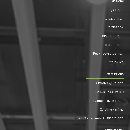
מוצרים
תקרת עץ
תקרות גבס מחורר
צמר זכוכית
תקרות מינרליות
תקרות מתכת
תקרת פוליאסטר - Pet
תא אקוסטי
מוצרי דגל
תקרות עץ- GUSTAFS
טיח אקוסטי - Baswa
תקרת למלות - Deltaline
למלות - Euroline
תקרות רשת - Hook On Expanded