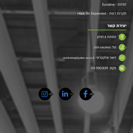
למלות - Euroline
תקרות רשת - Hook On Expanded
יצירת קשר
הסתת 6 חולון
טל:
055-4543965
דואר אלקטרוני:
marketing@judea-ex.co.il
פקס: 03-5503139